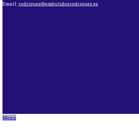
Email:
rodriguez@embutidosrodriguez.es
Menú