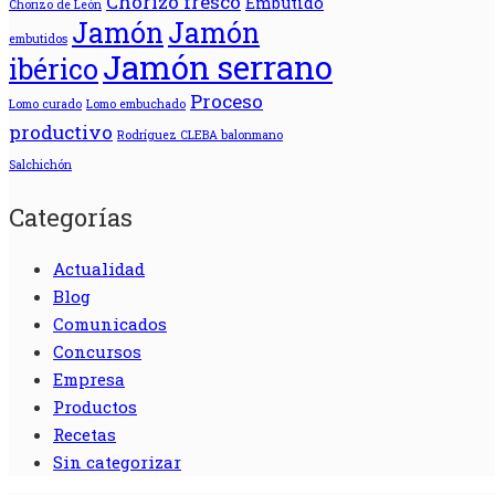
Chorizo fresco
Embutido
Chorizo de León
Jamón
Jamón
embutidos
Jamón serrano
ibérico
Proceso
Lomo curado
Lomo embuchado
productivo
Rodríguez CLEBA balonmano
Salchichón
Categorías
Actualidad
Blog
Comunicados
Concursos
Empresa
Productos
Recetas
Sin categorizar