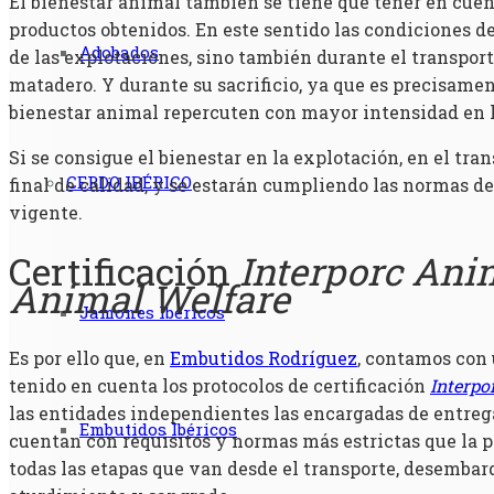
El bienestar animal también se tiene que tener en cuent
productos obtenidos. En este sentido las condiciones de
Adobados
de las explotaciones, sino también durante el transport
matadero. Y durante su sacrificio, ya que es precisamen
bienestar animal repercuten con mayor intensidad en la
Si se consigue el bienestar en la explotación, en el tran
CERDO IBÉRICO
final de calidad, y se estarán cumpliendo las normas de
vigente.
Certificación
Interporc Ani
Animal Welfare
Jamones Ibéricos
Es por ello que, en
Embutidos Rodríguez
, contamos con 
tenido en cuenta los protocolos de certificación
Interpo
las entidades independientes las encargadas de entregar
Embutidos Ibéricos
cuentan con requisitos y normas más estrictas que la p
todas las etapas que van desde el transporte, desembarq