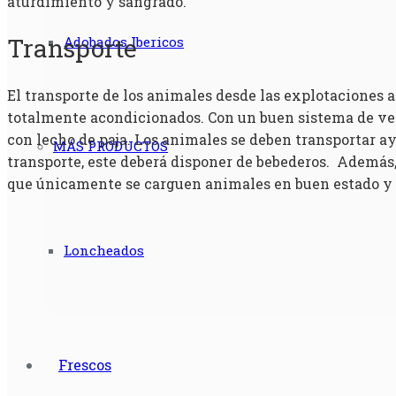
aturdimiento y sangrado.
Transporte
Adobados Ibericos
El transporte de los animales desde las explotaciones a
totalmente acondicionados. Con un buen sistema de ven
con lecho de paja. Los animales se deben transportar a
MÁS PRODUCTOS
transporte, este deberá disponer de bebederos. Además,
que únicamente se carguen animales en buen estado y s
Loncheados
Frescos